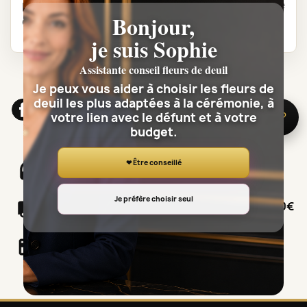
pas être rendus accessibles, ou si le coût de la mise
Bonjour,
en accessibilité est disproportionné.
je suis Sophie
Assistante conseil fleurs de deuil
Je peux vous aider à choisir les fleurs de
deuil les plus adaptées à la cérémonie, à
Facebook
Twitter
votre lien avec le défunt et à votre
🌸 Besoin d’aide ?
budget.
❤ Être conseillé
Un service Clients à votre service
Je préfère choisir seul
Livraison 7/7J par un Artisan fleuriste, 12.90€
Paiements sécurisés SSL