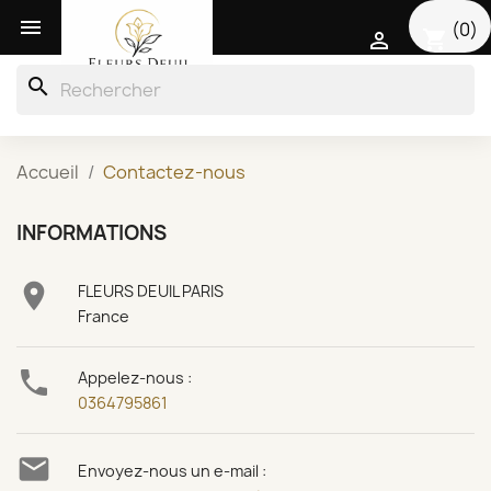

(0)
shopping_cart

search
Accueil
Contactez-nous
INFORMATIONS

FLEURS DEUIL PARIS
France

Appelez-nous :
0364795861

Envoyez-nous un e-mail :