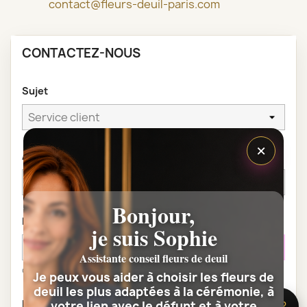
contact@fleurs-deuil-paris.com
CONTACTEZ-NOUS
Sujet
×
Adresse e-mail
Bonjour,
Document joint
je suis Sophie
CHOISIR UN FICHIER
Assistante conseil fleurs de deuil
optionnel
Je peux vous aider à choisir les fleurs de
deuil les plus adaptées à la cérémonie, à
Message
votre lien avec le défunt et à votre
🌸 Besoin d’aide ?