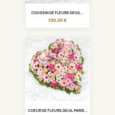
COUSSIN DE FLEURS DEUIL...
100,00 €
COEUR DE FLEURS DEUIL PARIS...