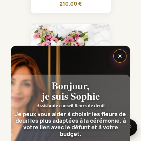
210,00 €
×
(1 avis
Bonjour,
je suis Sophie
Assistante conseil fleurs de deuil
Je peux vous aider à choisir les fleurs de
CROIX DE FLEURS DEUIL PARIS...
deuil les plus adaptées à la cérémonie, à
230,00 €
votre lien avec le défunt et à votre
🌸 Besoin d’aide ?
budget.