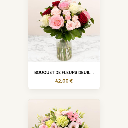
BOUQUET DE FLEURS DEUIL...
42,00 €