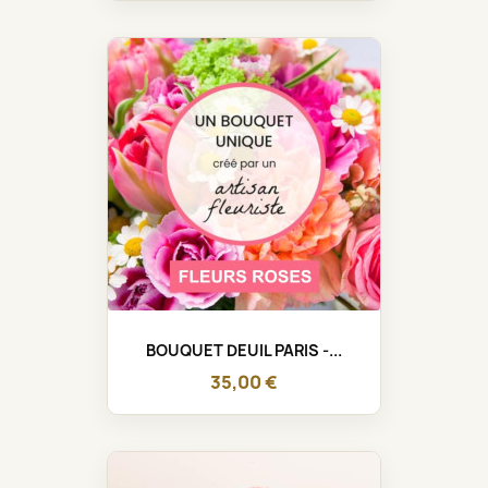
BOUQUET DEUIL PARIS -...
35,00 €