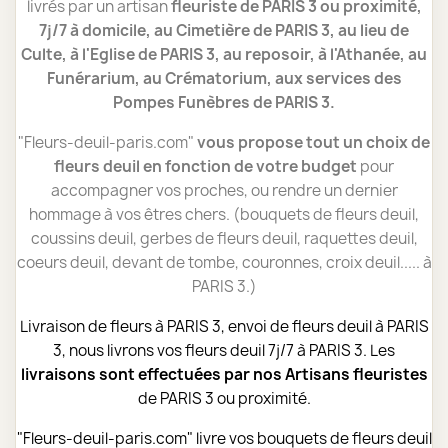
livrés par un artisan
fleuriste de PARIS 3 ou proximité,
7j/7 à domicile,
au Cimetière de PARIS 3, au lieu de
Culte, à l'Eglise de PARIS 3, au reposoir,
à l'Athanée, au
Funérarium, au Crématorium,
aux services des
Pompes Funèbres de PARIS 3.
"Fleurs-deuil-paris.com"
vous propose tout un choix de
fleurs deuil
en fonction de votre budget
pour
accompagner vos proches, ou rendre un dernier
hommage à vos êtres chers. (bouquets de fleurs deuil,
coussins deuil, gerbes de fleurs deuil, raquettes deuil,
coeurs deuil, devant de tombe, couronnes, croix deuil..... à
PARIS 3.)
Livraison de fleurs à PARIS 3, envoi de fleurs deuil à PARIS
3, nous livrons vos fleurs deuil 7j/7 à PARIS 3. Les
livraisons sont effectuées par nos Artisans fleuristes
de PARIS 3 ou proximité.
"Fleurs-deuil-paris.com" livre vos bouquets de fleurs deuil