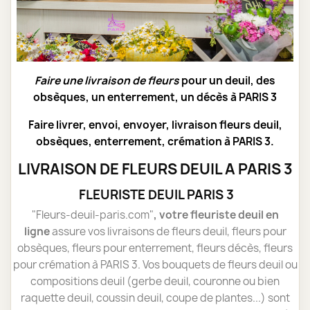
Faire une livraison de fleurs
pour un deuil, des
obsèques, un enterrement, un décès à PARIS 3
Faire livrer, envoi, envoyer, livraison fleurs deuil,
obsèques, enterrement, crémation à PARIS 3.
LIVRAISON DE FLEURS DEUIL A PARIS 3
FLEURISTE DEUIL PARIS 3
"Fleurs-deuil-paris.com"
, votre fleuriste deuil en
ligne
assure vos livraisons de fleurs deuil, fleurs pour
obsèques, fleurs pour enterrement, fleurs décès, fleurs
pour crémation à PARIS 3. Vos bouquets de fleurs deuil ou
compositions deuil (gerbe deuil, couronne ou bien
raquette deuil, coussin deuil, coupe de plantes...) sont