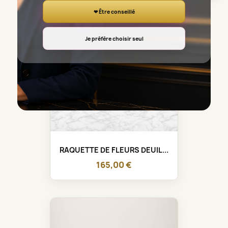
❤ Être conseillé
Je préfère choisir seul
RAQUETTE DE FLEURS DEUIL...
165,00 €