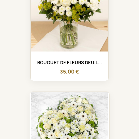
BOUQUET DE FLEURS DEUIL...
35,00 €