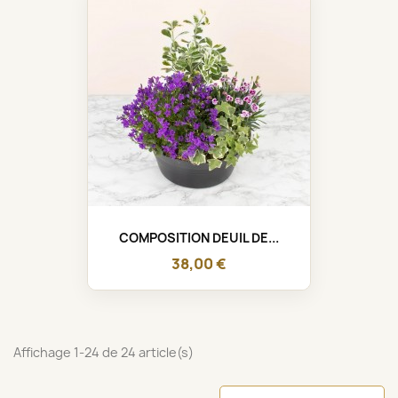
COMPOSITION DEUIL DE...
38,00 €
Affichage 1-24 de 24 article(s)