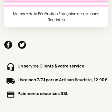
Membre de la Fédération Française des artisans
fleuristes
Facebook
Twitter
Un service Clients à votre service
Livraison 7/7J par un Artisan fleuriste, 12.90€
Paiements sécurisés SSL