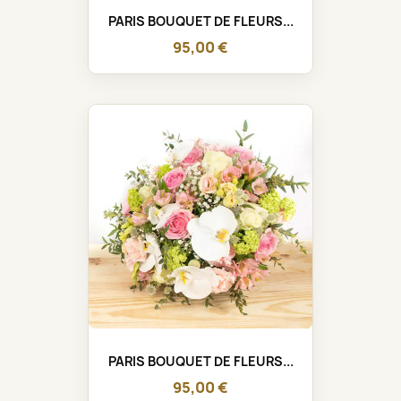
PARIS BOUQUET DE FLEURS...
95,00 €
PARIS BOUQUET DE FLEURS...
95,00 €