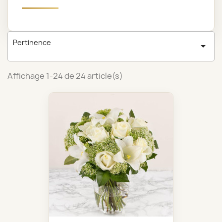
Pertinence

Affichage 1-24 de 24 article(s)