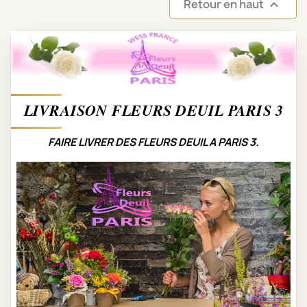
Retour en haut

LIVRAISON FLEURS DEUIL PARIS 3
FAIRE LIVRER DES FLEURS DEUIL A PARIS 3.