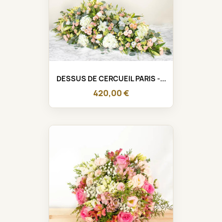
DESSUS DE CERCUEIL PARIS -...
420,00 €