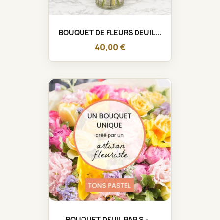
BOUQUET DE FLEURS DEUIL...
40,00 €
BOUQUET DEUIL PARIS -...