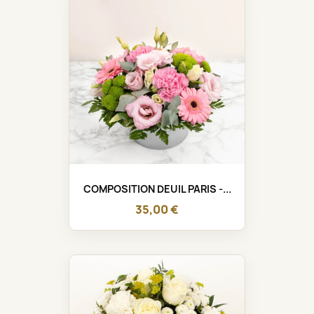
COMPOSITION DEUIL PARIS -...
35,00 €