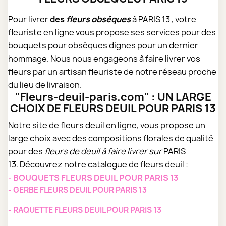
Pour livrer
des
fleurs obsèques
à PARIS 13 , votre
fleuriste en ligne vous propose ses services pour des
bouquets pour obsèques dignes pour un dernier
hommage. Nous nous engageons à faire livrer vos
fleurs par un artisan fleuriste de notre réseau proche
du lieu de livraison.
"Fleurs-deuil-paris.com"
: UN LARGE
CHOIX DE FLEURS DEUIL POUR PARIS 13
Notre site de fleurs deuil en ligne, vous propose un
large choix avec des compositions florales de qualité
pour des
fleurs de deuil à faire livrer sur
PARIS
13. Découvrez notre catalogue de fleurs deuil :
- BOUQUETS FLEURS DEUIL POUR PARIS 13
- GERBE FLEURS DEUIL POUR PARIS 13
- RAQUETTE FLEURS DEUIL POUR PARIS 13