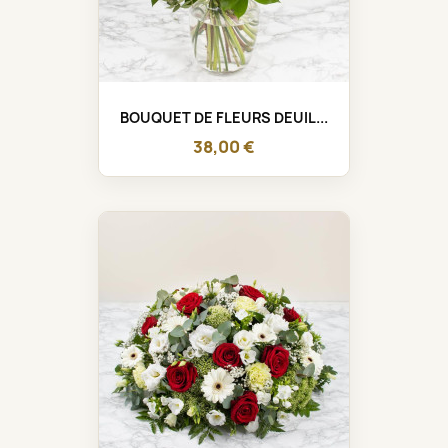
BOUQUET DE FLEURS DEUIL...
38,00 €