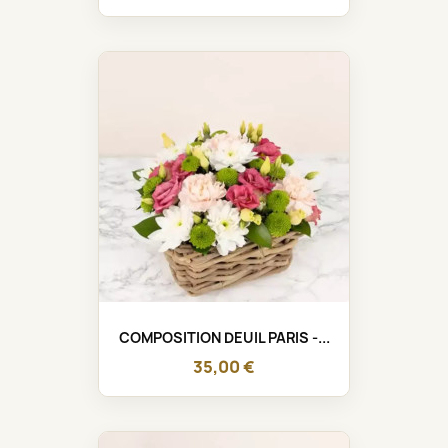
COMPOSITION DEUIL PARIS -...
35,00 €