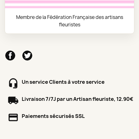
Membre de la Fédération Française des artisans
fleuristes
Facebook
Twitter
Un service Clients à votre service
Livraison 7/7J par un Artisan fleuriste, 12.90€
Paiements sécurisés SSL