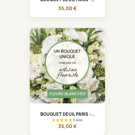
35,00 €
BOUQUET DEUIL PARIS -...
35,00 €