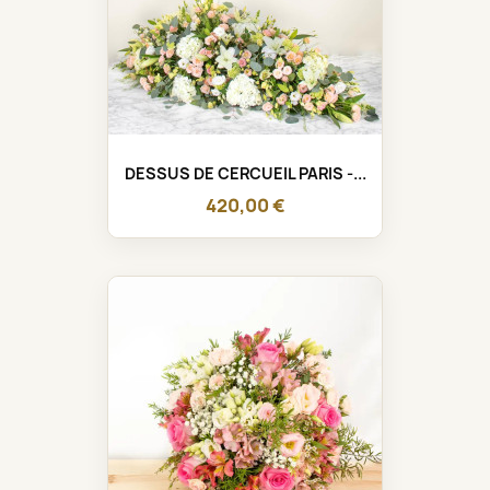
DESSUS DE CERCUEIL PARIS -...
420,00 €