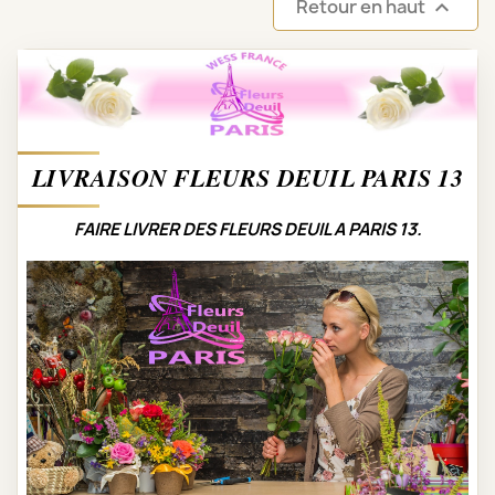
Retour en haut

LIVRAISON FLEURS DEUIL PARIS 13
FAIRE LIVRER DES FLEURS DEUIL A PARIS 13.