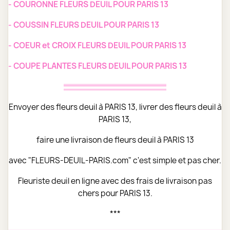
- COURONNE FLEURS DEUIL POUR PARIS 13
- COUSSIN FLEURS DEUIL POUR PARIS 13
- COEUR et CROIX FLEURS DEUIL POUR PARIS 13
- COUPE PLANTES FLEURS DEUIL POUR PARIS 13
Envoyer des fleurs deuil à PARIS 13, livrer des fleurs deuil à
PARIS 13,
faire une livraison de fleurs deuil à PARIS 13
avec "FLEURS-DEUIL-PARIS.com" c'est simple et pas cher.
Fleuriste deuil en ligne avec des frais de livraison pas
chers pour PARIS 13.
***