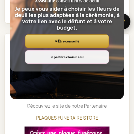
Assistante conseil fleurs de deuil
Paiements sécurisés SSL
Je peux vous aider à choisir les fleurs de
deuil les plus adaptées à la cérémonie, à
votre lien avec le défunt et à votre
🌸 Besoin d’aide ?
budget.
❤ Être conseillé
Description
Détails du produit
Je préfère choisir seul
Découvrez le site de notre Partenaire
PLAQUES FUNERAIRE STORE