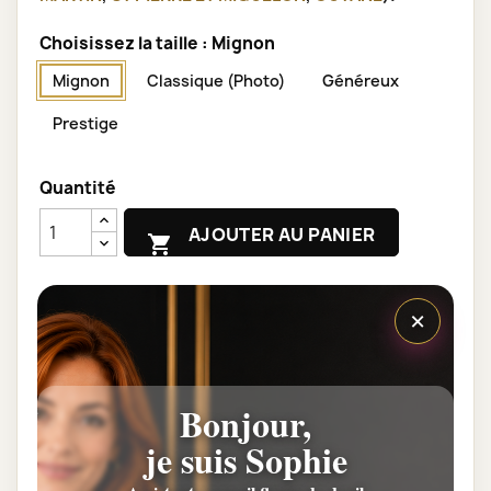
Choisissez la taille : Mignon
Mignon
Classique (Photo)
Généreux
Prestige
Quantité
AJOUTER AU PANIER

×
Partager
Un service Clients à votre service
Bonjour,
je suis Sophie
Livraison 7/7J par un Artisan fleuriste, 12.90€