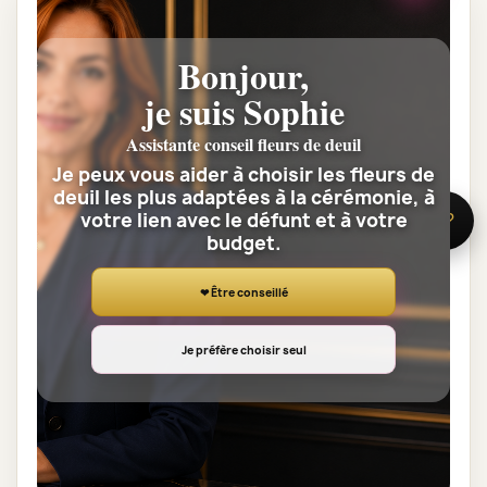
Description
Détails du produit
Bonjour,
je suis Sophie
Assistante conseil fleurs de deuil
Je peux vous aider à choisir les fleurs de
deuil les plus adaptées à la cérémonie, à
votre lien avec le défunt et à votre
🌸 Besoin d’aide ?
budget.
Découvrez le site de notre Partenaire
PLAQUES FUNERAIRE STORE
❤ Être conseillé
Je préfère choisir seul