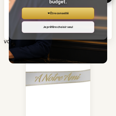
budget.
❤ Être conseillé
Je préfère choisir seul
VOUS AIMEREZ AUSSI