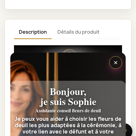
Description
Détails du produit
×
Bonjour,
Découvrez le site de notre Partenaire
je suis Sophie
PLAQUES FUNERAIRE STORE
Assistante conseil fleurs de deuil
Je peux vous aider à choisir les fleurs de
deuil les plus adaptées à la cérémonie, à
votre lien avec le défunt et à votre
🌸 Besoin d’aide ?