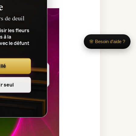
e
rs de deuil
sir les fleurs
s à la
🌸 Besoin d’aide ?
avec le défunt
llé
r seul