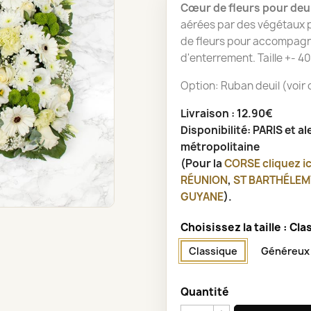
Cœur de fleurs pour deui
aérées par des végétaux p
de fleurs pour accompagne
d'enterrement. Taille +- 4
Option: Ruban deuil (voir
Livraison : 12.90€
Disponibilité: PARIS et a
métropolitaine
(Pour la
CORSE
cliquez ic
RÉUNION
,
ST BARTHÉLEM
GUYANE
).
Choisissez la taille : Cl
Classique
Généreux 
Quantité