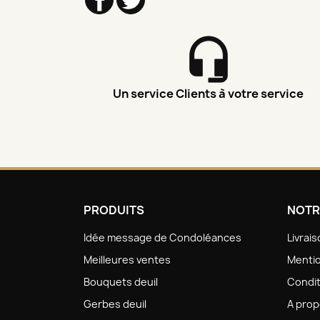
Un service Clients à votre service
PRODUITS
NOTR
Idée message de Condoléances
Livrai
Meilleures ventes
Mentio
Bouquets deuil
Condit
Gerbes deuil
A pro