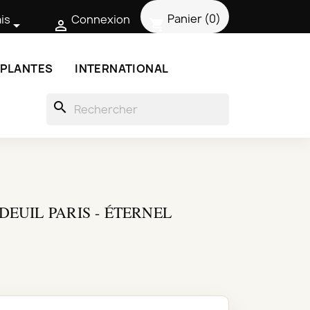
Panier
(0)
is
Connexion
shopping_cart


 PLANTES
INTERNATIONAL
search
DEUIL PARIS - ÉTERNEL