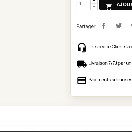
AJOUT

Partager
Un service Clients à 
Livraison 7/7J par un
Paiements sécurisé