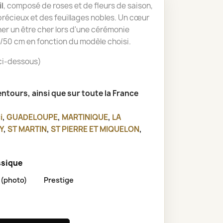
l
, composé de roses et de fleurs de saison,
récieux et des feuillages nobles. Un cœur
r un être cher lors d'une cérémonie
0/50 cm en fonction du modèle choisi.
 ci-dessous)
lentours, ainsi que sur toute la France
i
,
GUADELOUPE
,
MARTINIQUE
,
LA
Y
,
ST MARTIN
,
ST PIERRE ET MIQUELON
,
assique
(photo)
Prestige