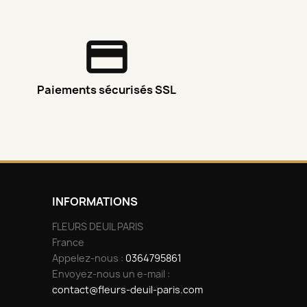
Paiements sécurisés SSL
INFORMATIONS
FLEURS DEUIL PARIS
France
Appelez-nous :
0364795861
Envoyez-nous un e-mail :
contact@fleurs-deuil-paris.com