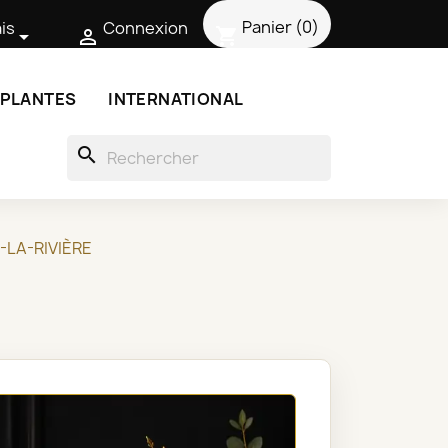
Panier
(0)
is
Connexion
shopping_cart


 PLANTES
INTERNATIONAL
search
-LA-RIVIÈRE