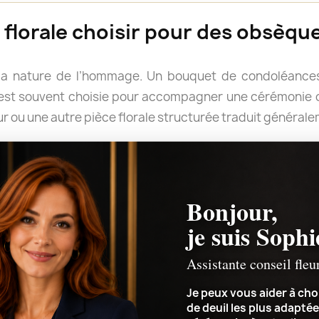
florale choisir pour des obsèque
la nature de l’hommage. Un bouquet de condoléances
e est souvent choisie pour accompagner une cérémonie o
r ou une autre pièce florale structurée traduit général
rter un message. Les fleurs blanches évoquent tradition
pportent douceur et délicatesse, tandis que des couleur
rimer un attachement profond.
Bonjour,
le forme ou quelles couleurs retenir, Sophie peut v
je suis Sophi
ement de la cérémonie et le message que vous souhaitez 
Assistante conseil fleu
Je peux vous aider à choi
de deuil les plus adaptée