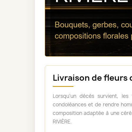
Livraison de fleurs
Lorsqu’un décès survient, les
condoléances et de rendre homm
composition adaptée à une céré
RIVIÈRE.