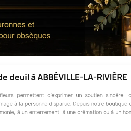
 de deuil à ABBÉVILLE-LA-RIVIÈRE
 fleurs permettent d’exprimer un soutien sincère
age à la personne disparue. Depuis notre boutique en
monie, à un enterrement, à une crémation ou à un h