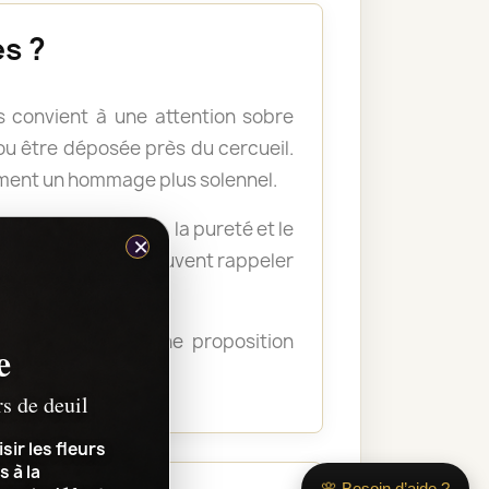
s ?
 convient à une attention sobre
u être déposée près du cercueil.
ement un hommage plus solennel.
nellement la paix, la pureté et le
×
s plus soutenues peuvent rappeler
ous guider vers une proposition
e
transmettre.
rs de deuil
sir les fleurs
s à la
🌸 Besoin d’aide ?