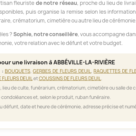
isan fleuriste
de notre réseau
, proche du lieu de livra
isponibles, puis organise la remise selon les informations
aire, crématorium, cimetière ou autre lieu de cérémonie
èles ?
Sophie, notre conseillère
, vous accompagne dans 
nie, votre relation avec le défunt et votre budget.
pour une livraison à ABBÉVILLE-LA-RIVIÈRE
 :
BOUQUETS
,
GERBES DE FLEURS DEUIL
,
RAQUETTES DE FL
 FLEURS DEUIL
et
COUSSINS DE FLEURS DEUIL
.
, lieu de culte, funérarium, crématorium, cimetière ou salle de 
 condoléances et, selon le produit, ruban funéraire.
 défunt, date et heure de cérémonie, adresse précise et numé