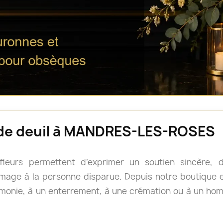
s de deuil à MANDRES-LES-ROSES
 fleurs permettent d’exprimer un soutien sincère
age à la personne disparue. Depuis notre boutique en
monie, à un enterrement, à une crémation ou à un 