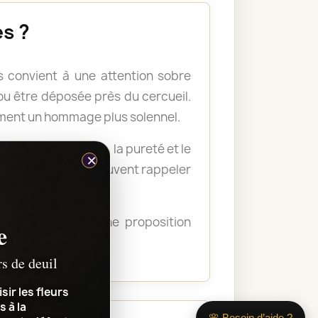
s ?
 convient à une attention sobre
u être déposée près du cercueil.
ement un hommage plus solennel.
nellement la paix, la pureté et le
×
s plus soutenues peuvent rappeler
ous guider vers une proposition
e
transmettre.
rs de deuil
sir les fleurs
s à la
🌸 Besoin d’aide ?