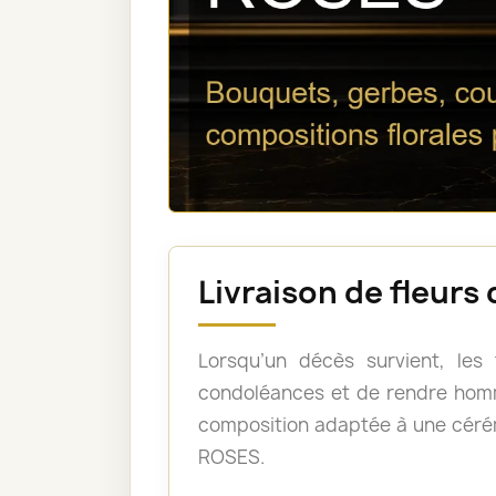
Livraison de fleur
Lorsqu’un décès survient, les
condoléances et de rendre homm
composition adaptée à une céré
ROSES.