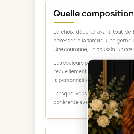
Quelle composition 
Le choix dépend avant tout de 
adressée à la famille. Une gerb
Une couronne, un coussin, un cœu
Les couleurs peuvent également po
recueillement. Les tons pastel a
la personnalité du défunt ou exp
Lorsque vous ne savez pas quel
cohérente avec le lieu, le déroul