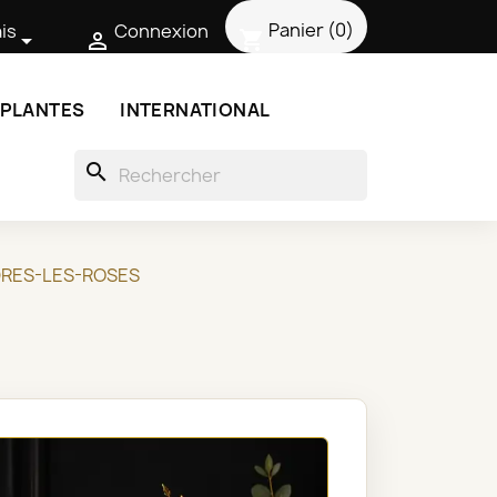
Panier
(0)
is
Connexion
shopping_cart


 PLANTES
INTERNATIONAL
search
DRES-LES-ROSES