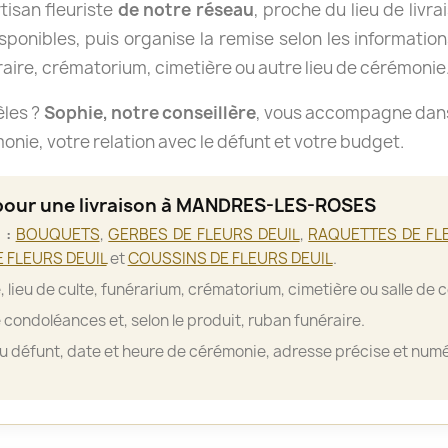
isan fleuriste
de notre réseau
, proche du lieu de livra
isponibles, puis organise la remise selon les informations
aire, crématorium, cimetière ou autre lieu de cérémonie
èles ?
Sophie, notre conseillère
, vous accompagne dans 
nie, votre relation avec le défunt et votre budget.
 pour une livraison à MANDRES-LES-ROSES
 :
BOUQUETS
,
GERBES DE FLEURS DEUIL
,
RAQUETTES DE FL
 FLEURS DEUIL
et
COUSSINS DE FLEURS DEUIL
.
, lieu de culte, funérarium, crématorium, cimetière ou salle de 
 condoléances et, selon le produit, ruban funéraire.
 défunt, date et heure de cérémonie, adresse précise et numé