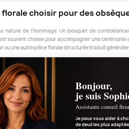
florale choisir pour des obsèque
la nature de l’hommage. Un bouquet de condoléances
e est souvent choisie pour accompagner une cérémonie o
r ou une autre pièce florale structurée traduit général
rter un message. Les fleurs blanches évoquent tradition
pportent douceur et délicatesse, tandis que des couleur
rimer un attachement profond.
Bonjour,
le forme ou quelles couleurs retenir, Sophie peut v
je suis Sophi
ement de la cérémonie et le message que vous souhaitez 
Assistante conseil fleu
Je peux vous aider à choi
de deuil les plus adaptée