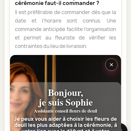
cérémonie faut-il commander ?
Il est préférable de commander dès que la
date et l’horaire sont connus. Une
commande anticipée facilite l’organisation
et permet au fleuriste de vérifier les
contraintes du lieu de livraison.
×
Les fleurs peuvent-elles être livrées
au domicile de la famille ?
Oui. Une composition de condoléances
Bonjour,
peut être livrée au domicile avant ou après
je suis Sophie
la cérémonie. Vérifiez simplement que
quelqu’un pourra réceptionner les fleurs.
Assistante conseil fleurs de deuil
Je peux vous aider à choisir les fleurs de
deuil les plus adaptées à la cérémonie, à
🌸 Besoin d’aide ?