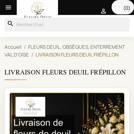

(0)
shopping_cart

search
Accueil
FLEURS DEUIL, OBSÈQUES, ENTERREMENT
VAL D'OISE
LIVRAISON FLEURS DEUIL FRÉPILLON
LIVRAISON FLEURS DEUIL FRÉPILLON