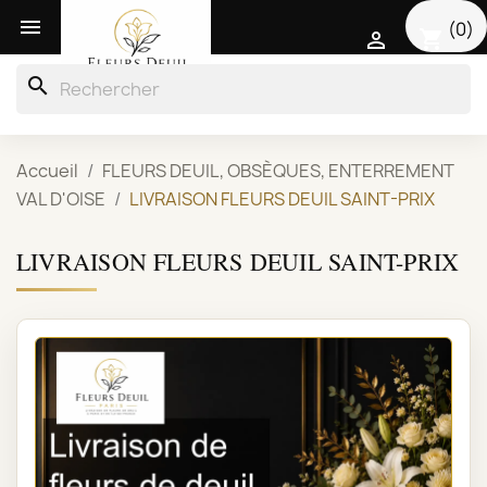

(0)
shopping_cart

search
Accueil
FLEURS DEUIL, OBSÈQUES, ENTERREMENT
VAL D'OISE
LIVRAISON FLEURS DEUIL SAINT-PRIX
LIVRAISON FLEURS DEUIL SAINT-PRIX