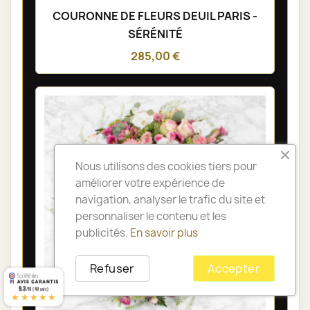
COURONNE DE FLEURS DEUIL PARIS -
SÉRÉNITÉ
285,00 €
Nous utilisons des cookies tiers pour
améliorer votre expérience de
navigation, analyser le trafic du site et
personnaliser le contenu et les
publicités.
En savoir plus
Refuser
Accepter
9.3
/10 (48 avis)
★★★★★