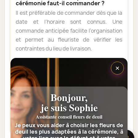
cérémonie faut-il commander ?
Il est préférable de commander dès que la
date et l’horaire sont connus. Une
commande anticipée facilite l’organisation
et permet au fleuriste de vérifier les
contraintes du lieu de livraison.
×
Les fleurs peuvent-elles être livrées
au domicile de la famille ?
Oui. Une composition de condoléances
Bonjour,
peut être livrée au domicile avant ou après
je suis Sophie
la cérémonie. Vérifiez simplement que
quelqu’un pourra réceptionner les fleurs.
Assistante conseil fleurs de deuil
Je peux vous aider à choisir les fleurs de
deuil les plus adaptées à la cérémonie, à
🌸 Besoin d’aide ?