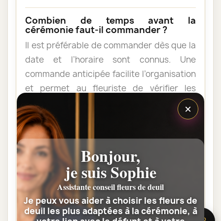
Combien de temps avant la
cérémonie faut-il commander ?
Il est préférable de commander dès que la
date et l’horaire sont connus. Une
commande anticipée facilite l’organisation
et permet au fleuriste de vérifier les
contraintes du lieu de livraison.
×
Les fleurs peuvent-elles être livrées
au domicile de la famille ?
Bonjour,
Oui. Une composition de condoléances
je suis Sophie
peut être livrée au domicile avant ou après
Assistante conseil fleurs de deuil
la cérémonie. Vérifiez simplement que
Je peux vous aider à choisir les fleurs de
quelqu’un pourra réceptionner les fleurs.
deuil les plus adaptées à la cérémonie, à
🌸 Besoin d’aide ?