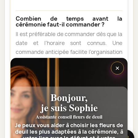
Combien de temps avant la
cérémonie faut-il commander ?
Il est préférable de commander dès que la
date et l’horaire sont connus. Une
commande anticipée facilite l’organisation
et permet au fleuriste de vérifier les
×
contraintes du lieu de livraison.
Les fleurs peuvent-elles être livrées
Bonjour,
au domicile de la famille ?
je suis Sophie
Oui. Une composition de condoléances
Assistante conseil fleurs de deuil
peut être livrée au domicile avant ou après
Je peux vous aider à choisir les fleurs de
la cérémonie. Vérifiez simplement que
deuil les plus adaptées à la cérémonie, à
quelqu’un pourra réceptionner les fleurs.
🌸 Besoin d’aide ?