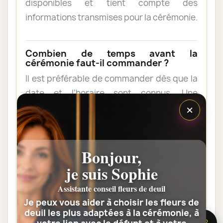
disponibles et tient compte des
informations transmises pour la cérémonie.
Combien de temps avant la
cérémonie faut-il commander ?
Il est préférable de commander dès que la
date et l’horaire sont connus. Une
×
commande anticipée facilite l’organisation
et permet au fleuriste de vérifier les
contraintes du lieu de livraison.
Bonjour,
je suis Sophie
Les fleurs peuvent-elles être livrées
au domicile de la famille ?
Assistante conseil fleurs de deuil
Oui. Une composition de condoléances
Je peux vous aider à choisir les fleurs de
peut être livrée au domicile avant ou après
deuil les plus adaptées à la cérémonie, à
🌸 Besoin d’aide ?