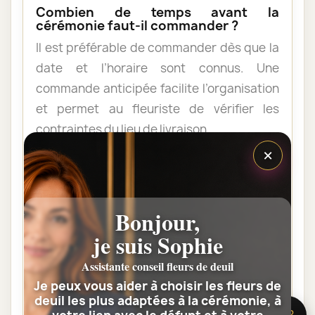
Combien de temps avant la
cérémonie faut-il commander ?
Il est préférable de commander dès que la
date et l’horaire sont connus. Une
commande anticipée facilite l’organisation
et permet au fleuriste de vérifier les
contraintes du lieu de livraison.
×
Les fleurs peuvent-elles être livrées
au domicile de la famille ?
Bonjour,
Oui. Une composition de condoléances
peut être livrée au domicile avant ou après
je suis Sophie
la cérémonie. Vérifiez simplement que
Assistante conseil fleurs de deuil
quelqu’un pourra réceptionner les fleurs.
Je peux vous aider à choisir les fleurs de
deuil les plus adaptées à la cérémonie, à
🌸 Besoin d’aide ?