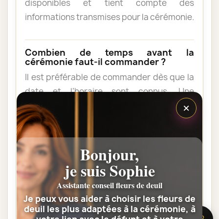
disponibles et tient compte des
informations transmises pour la cérémonie.
Combien de temps avant la
cérémonie faut-il commander ?
Il est préférable de commander dès que la
date et l’horaire sont connus. Une
×
commande anticipée facilite l’organisation
et permet au fleuriste de vérifier les
contraintes du lieu de livraison.
Bonjour,
je suis Sophie
Les fleurs peuvent-elles être livrées
au domicile de la famille ?
Assistante conseil fleurs de deuil
Oui. Une composition de condoléances
Je peux vous aider à choisir les fleurs de
peut être livrée au domicile avant ou après
deuil les plus adaptées à la cérémonie, à
🌸 Besoin d’aide ?