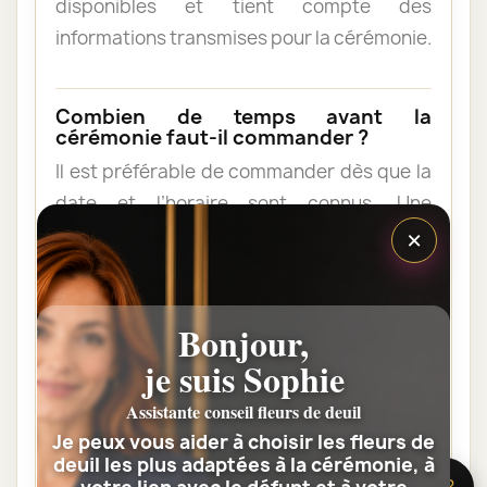
disponibles et tient compte des
informations transmises pour la cérémonie.
Combien de temps avant la
cérémonie faut-il commander ?
Il est préférable de commander dès que la
date et l’horaire sont connus. Une
×
commande anticipée facilite l’organisation
et permet au fleuriste de vérifier les
contraintes du lieu de livraison.
Bonjour,
je suis Sophie
Les fleurs peuvent-elles être livrées
au domicile de la famille ?
Assistante conseil fleurs de deuil
Oui. Une composition de condoléances
Je peux vous aider à choisir les fleurs de
peut être livrée au domicile avant ou après
deuil les plus adaptées à la cérémonie, à
🌸 Besoin d’aide ?