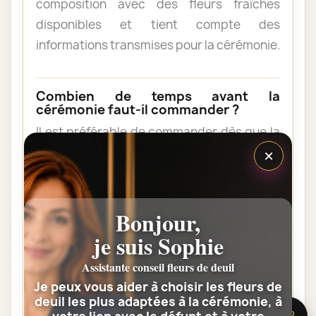
composition avec des fleurs fraîches
disponibles et tient compte des
informations transmises pour la cérémonie.
Combien de temps avant la
cérémonie faut-il commander ?
Il est préférable de commander dès que la
×
date et l’horaire sont connus. Une
commande anticipée facilite l’organisation
et permet au fleuriste de vérifier les
contraintes du lieu de livraison.
Bonjour,
je suis Sophie
Les fleurs peuvent-elles être livrées
Assistante conseil fleurs de deuil
au domicile de la famille ?
Je peux vous aider à choisir les fleurs de
Oui. Une composition de condoléances
deuil les plus adaptées à la cérémonie, à
🌸 Besoin d’aide ?