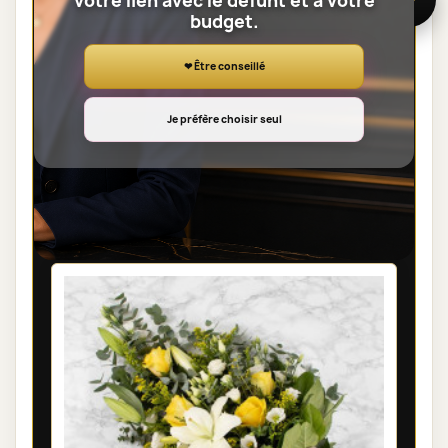
votre lien avec le défunt et à votre
budget.
❤ Être conseillé
Je préfère choisir seul
GERBE DE FLEURS DEUIL PARIS -
SAGESSE
100,00 €