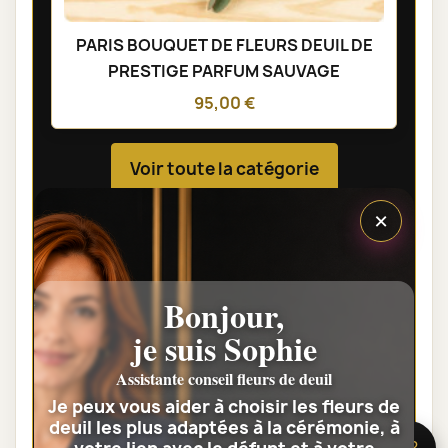
PARIS BOUQUET DE FLEURS DEUIL DE
PRESTIGE PARFUM SAUVAGE
95,00 €
Voir toute la catégorie
×
GERBES DE FLEURS DEUIL
Bonjour,
je suis Sophie
Assistante conseil fleurs de deuil
Je peux vous aider à choisir les fleurs de
deuil les plus adaptées à la cérémonie, à
🌸 Besoin d’aide ?