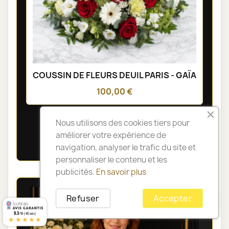
COUSSIN DE FLEURS DEUIL PARIS - GAÏA
100,00 €
Nous utilisons des cookies tiers pour
Voir toute la catégorie
améliorer votre expérience de
navigation, analyser le trafic du site et
personnaliser le contenu et les
publicités.
En savoir plus
Refuser
Accepter
9.3
/10 (48 avis)
★★★★★