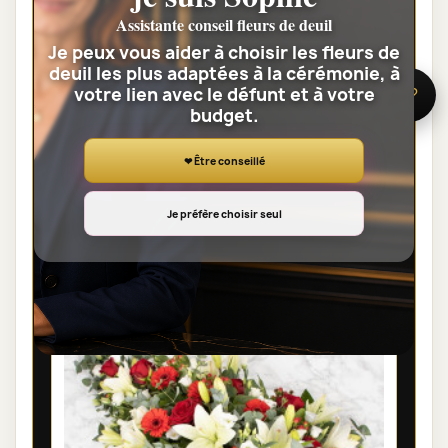
Assistante conseil fleurs de deuil
Je peux vous aider à choisir les fleurs de
deuil les plus adaptées à la cérémonie, à
BOUQUET DE FLEURS DEUIL PARIS -
votre lien avec le défunt et à votre
🌸 Besoin d’aide ?
budget.
FLORA
42,00 €
❤ Être conseillé
Voir toute la catégorie
Je préfère choisir seul
GERBES DE FLEURS DEUIL