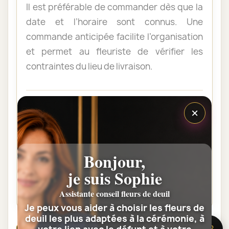
Il est préférable de commander dès que la
date et l’horaire sont connus. Une
commande anticipée facilite l’organisation
et permet au fleuriste de vérifier les
contraintes du lieu de livraison.
Les fleurs peuvent-elles être livrées
×
au domicile de la famille ?
Oui. Une composition de condoléances
peut être livrée au domicile avant ou après
Bonjour,
la cérémonie. Vérifiez simplement que
je suis Sophie
quelqu’un pourra réceptionner les fleurs.
Assistante conseil fleurs de deuil
Je peux vous aider à choisir les fleurs de
deuil les plus adaptées à la cérémonie, à
🌸 Besoin d’aide ?