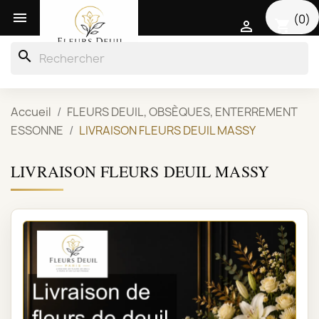

(0)
shopping_cart

search
Accueil
FLEURS DEUIL, OBSÈQUES, ENTERREMENT
ESSONNE
LIVRAISON FLEURS DEUIL MASSY
LIVRAISON FLEURS DEUIL MASSY