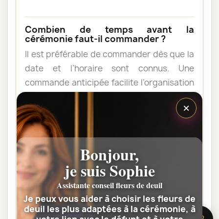
Combien de temps avant la
cérémonie faut-il commander ?
Il est préférable de commander dès que la
date et l’horaire sont connus. Une
commande anticipée facilite l’organisation
et permet au fleuriste de vérifier les
×
contraintes du lieu de livraison.
Les fleurs peuvent-elles être livrées
Bonjour,
au domicile de la famille ?
je suis Sophie
Oui. Une composition de condoléances
Assistante conseil fleurs de deuil
peut être livrée au domicile avant ou après
Je peux vous aider à choisir les fleurs de
la cérémonie. Vérifiez simplement que
deuil les plus adaptées à la cérémonie, à
quelqu’un pourra réceptionner les fleurs.
🌸 Besoin d’aide ?