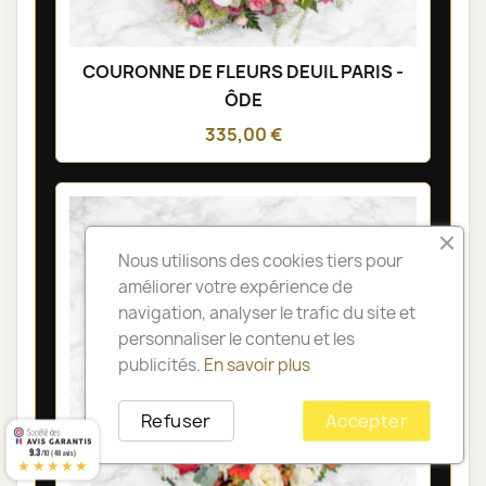
COURONNE DE FLEURS DEUIL PARIS -
ÔDE
335,00 €
Nous utilisons des cookies tiers pour
améliorer votre expérience de
navigation, analyser le trafic du site et
personnaliser le contenu et les
publicités.
En savoir plus
Refuser
Accepter
9.3
/10 (48 avis)
★★★★★