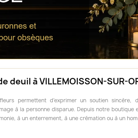
s de deuil à VILLEMOISSON-SUR-
 fleurs permettent d’exprimer un soutien sincère
age à la personne disparue. Depuis notre boutique en
monie, à un enterrement, à une crémation ou à un h