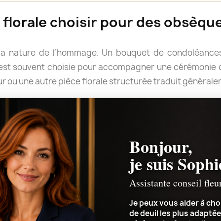
florale choisir pour des obsèque
la nature de l’hommage. Un bouquet de condoléances
e est souvent choisie pour accompagner une cérémonie o
r ou une autre pièce florale structurée traduit général
rter un message. Les fleurs blanches évoquent tradition
pportent douceur et délicatesse, tandis que des couleur
rimer un attachement profond.
Bonjour,
le forme ou quelles couleurs retenir, Sophie peut v
je suis Sophi
ement de la cérémonie et le message que vous souhaitez 
Assistante conseil fleu
Je peux vous aider à choi
de deuil les plus adaptée