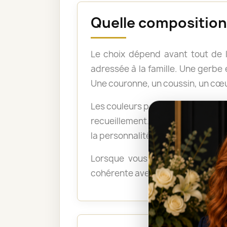
Quelle composition 
Le choix dépend avant tout de 
adressée à la famille. Une gerb
Une couronne, un coussin, un cœu
Les couleurs peuvent également po
recueillement. Les tons pastel a
la personnalité du défunt ou exp
Lorsque vous ne savez pas quel
cohérente avec le lieu, le déroul