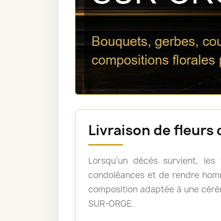
Livraison de fleur
Lorsqu’un décès survient, les
condoléances et de rendre homm
composition adaptée à une céré
SUR-ORGE.