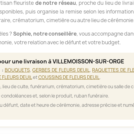
isan fleuriste
de notre réseau
, proche du lieu de livra
isponibles, puis organise la remise selon les informations
aire, crématorium, cimetière ou autre lieu de cérémonie
èles ?
Sophie, notre conseillère
, vous accompagne dans 
nie, votre relation avec le défunt et votre budget.
 pour une livraison à VILLEMOISSON-SUR-ORGE
 :
BOUQUETS
,
GERBES DE FLEURS DEUIL
,
RAQUETTES DE FL
 FLEURS DEUIL
et
COUSSINS DE FLEURS DEUIL
.
, lieu de culte, funérarium, crématorium, cimetière ou salle de 
 condoléances et, selon le produit, ruban funéraire.
 défunt, date et heure de cérémonie, adresse précise et numé