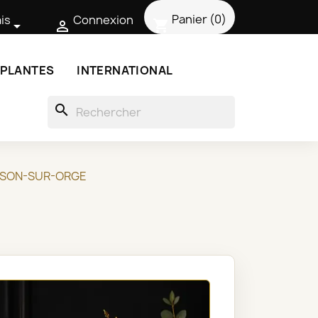
Panier
(0)
is
Connexion
shopping_cart


 PLANTES
INTERNATIONAL
search
ISSON-SUR-ORGE