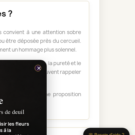
s ?
 convient à une attention sobre
u être déposée près du cercueil.
ement un hommage plus solennel.
nellement la paix, la pureté et le
×
s plus soutenues peuvent rappeler
ous guider vers une proposition
e
transmettre.
rs de deuil
sir les fleurs
s à la
🌸 Besoin d’aide ?