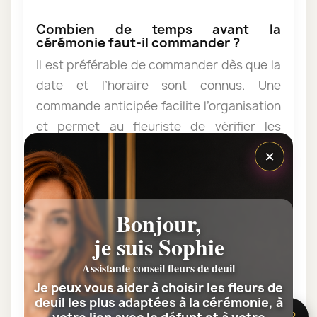
Combien de temps avant la
cérémonie faut-il commander ?
Il est préférable de commander dès que la
date et l’horaire sont connus. Une
commande anticipée facilite l’organisation
et permet au fleuriste de vérifier les
contraintes du lieu de livraison.
×
Les fleurs peuvent-elles être livrées
au domicile de la famille ?
Bonjour,
Oui. Une composition de condoléances
je suis Sophie
peut être livrée au domicile avant ou après
Assistante conseil fleurs de deuil
la cérémonie. Vérifiez simplement que
Je peux vous aider à choisir les fleurs de
quelqu’un pourra réceptionner les fleurs.
deuil les plus adaptées à la cérémonie, à
🌸 Besoin d’aide ?