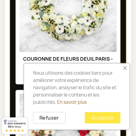
COURONNE DE FLEURS DEUIL PARIS -
SÉRÉNITÉ
Nous utilisons des cookies tiers pour
285,00 €
améliorer votre expérience de
navigation, analyser le trafic du site et
personnaliser le contenu et les
publicités.
En savoir plus
Refuser
Accepter
9.3
/10 (48 avis)
★★★★★