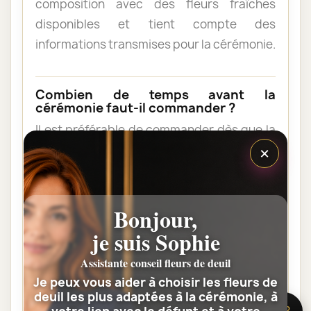
composition avec des fleurs fraîches
disponibles et tient compte des
informations transmises pour la cérémonie.
Combien de temps avant la
cérémonie faut-il commander ?
Il est préférable de commander dès que la
×
date et l’horaire sont connus. Une
commande anticipée facilite l’organisation
et permet au fleuriste de vérifier les
contraintes du lieu de livraison.
Bonjour,
je suis Sophie
Les fleurs peuvent-elles être livrées
Assistante conseil fleurs de deuil
au domicile de la famille ?
Je peux vous aider à choisir les fleurs de
Oui. Une composition de condoléances
deuil les plus adaptées à la cérémonie, à
🌸 Besoin d’aide ?