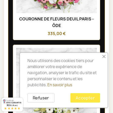
COURONNE DE FLEURS DEUIL PARIS -
ÔDE
335,00 €
Nous utilisons des cookies tiers pour
améliorer votre expérience de
navigation, analyser le trafic du site et
personnaliser le contenu et les
publicités.
En savoir plus
Refuser
Accepter
9.3
/10 (48 avis)
★★★★★