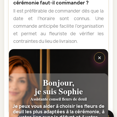
cérémonie faut-il commander ?
Il est préférable de commander dès que la
date et l’horaire sont connus. Une
commande anticipée facilite l’organisation
et permet au fleuriste de vérifier les
contraintes du lieu de livraison.
×
Les fleurs peuvent-elles être livrées
au domicile de la famille ?
Oui. Une composition de condoléances
Bonjour,
peut être livrée au domicile avant ou après
je suis Sophie
la cérémonie. Vérifiez simplement que
quelqu’un pourra réceptionner les fleurs.
Assistante conseil fleurs de deuil
Je peux vous aider à choisir les fleurs de
deuil les plus adaptées à la cérémonie, à
🌸 Besoin d’aide ?