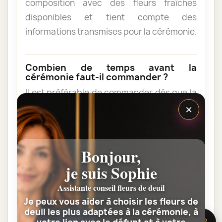
composition avec des fleurs fraîches
disponibles et tient compte des
informations transmises pour la cérémonie.
Combien de temps avant la
cérémonie faut-il commander ?
Il est préférable de commander dès que la
×
date et l’horaire sont connus. Une
commande anticipée facilite l’organisation
et permet au fleuriste de vérifier les
contraintes du lieu de livraison.
Bonjour,
je suis Sophie
Les fleurs peuvent-elles être livrées
Assistante conseil fleurs de deuil
au domicile de la famille ?
Je peux vous aider à choisir les fleurs de
Oui. Une composition de condoléances
deuil les plus adaptées à la cérémonie, à
🌸 Besoin d’aide ?