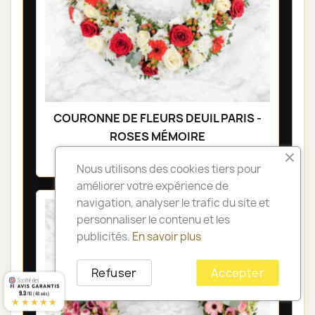
COURONNE DE FLEURS DEUIL PARIS -
ROSES MÉMOIRE
230,00 €
Nous utilisons des cookies tiers pour
améliorer votre expérience de
navigation, analyser le trafic du site et
personnaliser le contenu et les
publicités.
En savoir plus
Refuser
Accepter
9.3
/10 (48 avis)
★★★★★