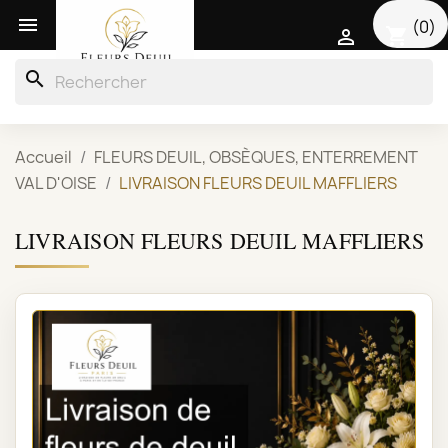

(0)
shopping_cart

search
Accueil
FLEURS DEUIL, OBSÈQUES, ENTERREMENT
VAL D'OISE
LIVRAISON FLEURS DEUIL MAFFLIERS
LIVRAISON FLEURS DEUIL MAFFLIERS