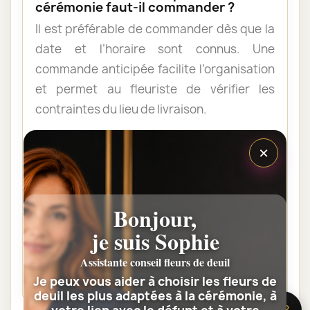
cérémonie faut-il commander ?
Il est préférable de commander dès que la
date et l’horaire sont connus. Une
commande anticipée facilite l’organisation
et permet au fleuriste de vérifier les
contraintes du lieu de livraison.
×
Les fleurs peuvent-elles être livrées
au domicile de la famille ?
Oui. Une composition de condoléances
Bonjour,
peut être livrée au domicile avant ou après
je suis Sophie
la cérémonie. Vérifiez simplement que
quelqu’un pourra réceptionner les fleurs.
Assistante conseil fleurs de deuil
Je peux vous aider à choisir les fleurs de
deuil les plus adaptées à la cérémonie, à
🌸 Besoin d’aide ?