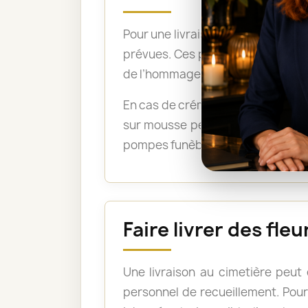
Pour une livraison directement su
prévues. Ces précisions permetten
de l’hommage.
En cas de crémation, un bouquet 
sur mousse peuvent être acceptée
pompes funèbres lorsque les fleu
Faire livrer des fl
Une livraison au cimetière peut
personnel de recueillement. Pour 