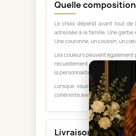
Quelle composition 
Le choix dépend avant tout de 
adressée à la famille. Une gerb
Une couronne, un coussin, un cœu
Les couleurs peuvent également po
recueillement. Les tons pastel a
la personnalité du défunt ou exp
Lorsque vous ne savez pas quel
cohérente avec le lieu, le déroul
Livraison au funéra