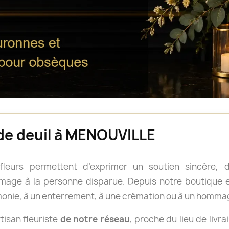
 de deuil à MENOUVILLE
 fleurs permettent d’exprimer un soutien sincère
age à la personne disparue. Depuis notre boutique en
onie, à un enterrement, à une crémation ou à un homm
isan fleuriste
de notre réseau
, proche du lieu de livra