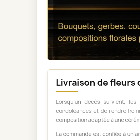
Livraison de fleurs
Lorsqu’un décès survient, les
condoléances et de rendre homm
composition adaptée à une cérém
La commande est confiée à un art