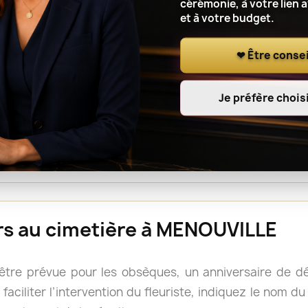
cérémonie, à votre lien 
et à votre budget.
r le lieu de cérémonie, renseignez l’adresse complète, le
t à l’artisan fleuriste de notre réseau de coordonner l
❤ Être consei
Je préfère choisi
ou une gerbe est souvent facile à déplacer après la cé
s, mais il reste prudent de vérifier les consignes du 
rs doivent accompagner le cercueil.
eurs au cimetière à MENOUVILLE
 être prévue pour les obsèques, un anniversaire de 
faciliter l’intervention du fleuriste, indiquez le nom d