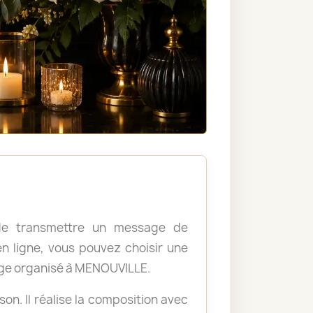
, de transmettre un message de
 ligne, vous pouvez choisir une
age organisé à MENOUVILLE.
ison. Il réalise la composition avec