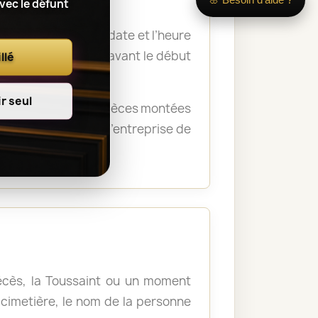
avec le défunt
 nom du défunt, la date et l’heure
a remise des fleurs avant le début
llé
r seul
rémonie. Certaines pièces montées
crématorium ou de l’entreprise de
décès, la Toussaint ou un moment
u cimetière, le nom de la personne