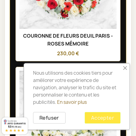
COURONNE DE FLEURS DEUIL PARIS -
ROSES MÉMOIRE
230,00 €
Nous utilisons des cookies tiers pour
améliorer votre expérience de
navigation, analyser le trafic du site et
personnaliser le contenu et les
publicités.
En savoir plus
Refuser
Accepter
9.3
/10 (48 avis)
★★★★★