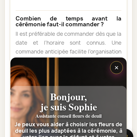
Combien de temps avant la
cérémonie faut-il commander ?
Il est préférable de commander dès que la
date et l’horaire sont connus. Une
commande anticipée facilite l’organisation
et permet au fleuriste de vérifier les
×
contraintes du lieu de livraison.
Les fleurs peuvent-elles être livrées
Bonjour,
au domicile de la famille ?
je suis Sophie
Oui. Une composition de condoléances
Assistante conseil fleurs de deuil
peut être livrée au domicile avant ou après
Je peux vous aider à choisir les fleurs de
la cérémonie. Vérifiez simplement que
deuil les plus adaptées à la cérémonie, à
quelqu’un pourra réceptionner les fleurs.
🌸 Besoin d’aide ?