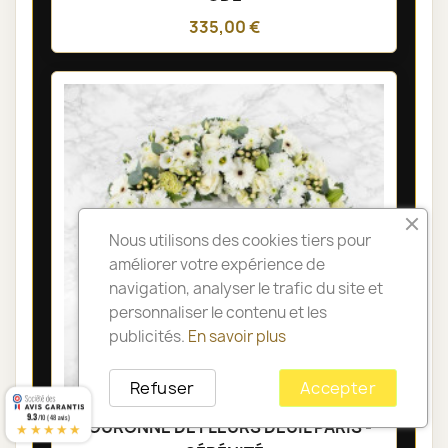
335,00 €
Nous utilisons des cookies tiers pour
améliorer votre expérience de
navigation, analyser le trafic du site et
personnaliser le contenu et les
publicités.
En savoir plus
Refuser
Accepter
9.3
/10 (48 avis)
COURONNE DE FLEURS DEUIL PARIS -
★★★★★