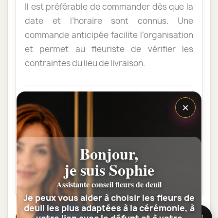
Il est préférable de commander dès que la
date et l’horaire sont connus. Une
commande anticipée facilite l’organisation
et permet au fleuriste de vérifier les
contraintes du lieu de livraison.
Les fleurs peuvent-elles être livrées
×
au domicile de la famille ?
Oui. Une composition de condoléances
peut être livrée au domicile avant ou après
Bonjour,
la cérémonie. Vérifiez simplement que
je suis Sophie
quelqu’un pourra réceptionner les fleurs.
Assistante conseil fleurs de deuil
Je peux vous aider à choisir les fleurs de
deuil les plus adaptées à la cérémonie, à
🌸 Besoin d’aide ?