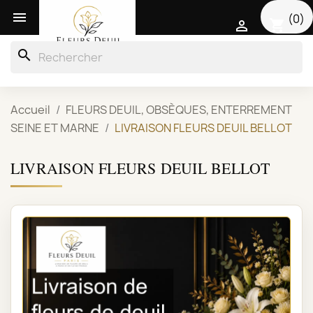

(0)
shopping_cart

search
Accueil
FLEURS DEUIL, OBSÈQUES, ENTERREMENT
SEINE ET MARNE
LIVRAISON FLEURS DEUIL BELLOT
LIVRAISON FLEURS DEUIL BELLOT