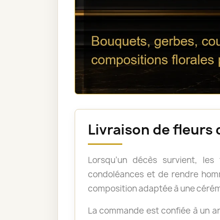
Livraison de fleurs
Lorsqu’un décès survient, les
condoléances et de rendre homm
composition adaptée à une cérém
La commande est confiée à un art