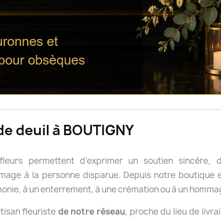
 de deuil à BOUTIGNY
 fleurs permettent d’exprimer un soutien sincère
age à la personne disparue. Depuis notre boutique en
onie, à un enterrement, à une crémation ou à un homma
isan fleuriste
de notre réseau
, proche du lieu de livra