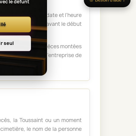
avec le défunt
 nom du défunt, la date et l’heure
a remise des fleurs avant le début
llé
r seul
rémonie. Certaines pièces montées
crématorium ou de l’entreprise de
décès, la Toussaint ou un moment
u cimetière, le nom de la personne