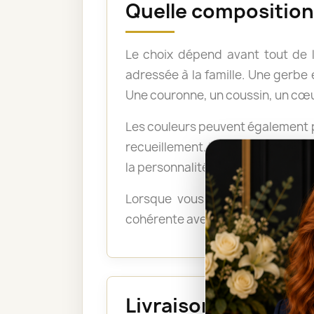
Quelle composition 
Le choix dépend avant tout de 
adressée à la famille. Une gerb
Une couronne, un coussin, un cœu
Les couleurs peuvent également po
recueillement. Les tons pastel a
la personnalité du défunt ou exp
Lorsque vous ne savez pas quel
cohérente avec le lieu, le déroul
Livraison au funéra