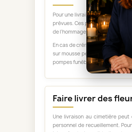
Pour une livraison directement su
prévues. Ces précisions permetten
de l’hommage.
En cas de crémation, un bouquet 
sur mousse peuvent être acceptée
pompes funèbres lorsque les fleu
Faire livrer des fl
Une livraison au cimetière peut
personnel de recueillement. Pour 