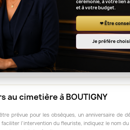
cérémonie, à votre lien 
et à votre budget.
r le lieu de cérémonie, renseignez l’adresse complète, le
t à l’artisan fleuriste de notre réseau de coordonner l
❤ Être consei
Je préfère choisi
ou une gerbe est souvent facile à déplacer après la cé
s, mais il reste prudent de vérifier les consignes du 
rs doivent accompagner le cercueil.
eurs au cimetière à BOUTIGNY
 être prévue pour les obsèques, un anniversaire de 
faciliter l’intervention du fleuriste, indiquez le nom d