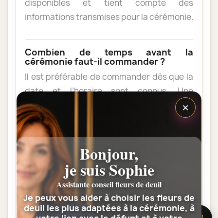
disponibles et tient compte des
informations transmises pour la cérémonie.
Combien de temps avant la
cérémonie faut-il commander ?
Il est préférable de commander dès que la
date et l’horaire sont connus. Une
×
commande anticipée facilite l’organisation
et permet au fleuriste de vérifier les
contraintes du lieu de livraison.
Bonjour,
je suis Sophie
Les fleurs peuvent-elles être livrées
au domicile de la famille ?
Assistante conseil fleurs de deuil
Oui. Une composition de condoléances
Je peux vous aider à choisir les fleurs de
peut être livrée au domicile avant ou après
deuil les plus adaptées à la cérémonie, à
🌸 Besoin d’aide ?