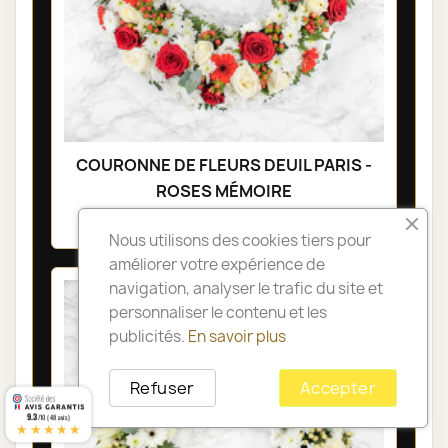
COURONNE DE FLEURS DEUIL PARIS -
ROSES MÉMOIRE
230,00 €
Nous utilisons des cookies tiers pour
améliorer votre expérience de
navigation, analyser le trafic du site et
personnaliser le contenu et les
publicités.
En savoir plus
Refuser
Accepter
9.3
/10 (48 avis)
★★★★★