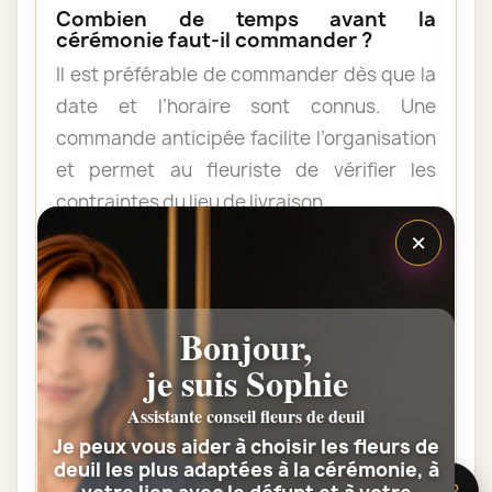
Combien de temps avant la
cérémonie faut-il commander ?
Il est préférable de commander dès que la
date et l’horaire sont connus. Une
commande anticipée facilite l’organisation
et permet au fleuriste de vérifier les
contraintes du lieu de livraison.
×
Les fleurs peuvent-elles être livrées
au domicile de la famille ?
Bonjour,
Oui. Une composition de condoléances
peut être livrée au domicile avant ou après
je suis Sophie
la cérémonie. Vérifiez simplement que
Assistante conseil fleurs de deuil
quelqu’un pourra réceptionner les fleurs.
Je peux vous aider à choisir les fleurs de
deuil les plus adaptées à la cérémonie, à
🌸 Besoin d’aide ?