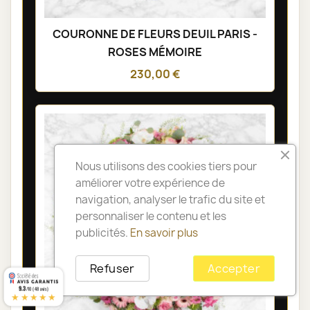
COURONNE DE FLEURS DEUIL PARIS -
ROSES MÉMOIRE
230,00 €
Nous utilisons des cookies tiers pour
améliorer votre expérience de
navigation, analyser le trafic du site et
personnaliser le contenu et les
publicités.
En savoir plus
Refuser
Accepter
9.3
/10 (48 avis)
★★★★★