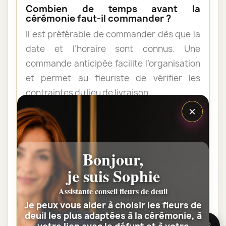
Combien de temps avant la
cérémonie faut-il commander ?
Il est préférable de commander dès que la
date et l’horaire sont connus. Une
commande anticipée facilite l’organisation
et permet au fleuriste de vérifier les
contraintes du lieu de livraison.
×
Les fleurs peuvent-elles être livrées
au domicile de la famille ?
Bonjour,
Oui. Une composition de condoléances
peut être livrée au domicile avant ou après
je suis Sophie
la cérémonie. Vérifiez simplement que
Assistante conseil fleurs de deuil
quelqu’un pourra réceptionner les fleurs.
Je peux vous aider à choisir les fleurs de
deuil les plus adaptées à la cérémonie, à
🌸 Besoin d’aide ?