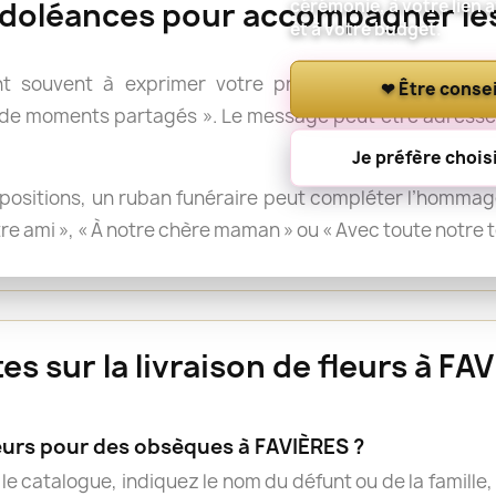
cérémonie, à votre lien 
doléances pour accompagner les
et à votre budget.
t souvent à exprimer votre présence : « Avec tout
❤ Être consei
 de moments partagés ». Le message peut être adressé 
Je préfère choisi
positions, un ruban funéraire peut compléter l’hommage.
otre ami », « À notre chère maman » ou « Avec toute notre 
s sur la livraison de fleurs à FA
rs pour des obsèques à FAVIÈRES ?
e catalogue, indiquez le nom du défunt ou de la famille, 