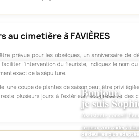
urs au cimetière à FAVIÈRES
 être prévue pour les obsèques, un anniversaire de 
faciliter l’intervention du fleuriste, indiquez le nom d
ment exact de la sépulture.
e, une coupe de plantes de saison peut être privilégié
Bonjour,
reste plusieurs jours à l’extérieur, sous réserve des
je suis Sophi
Assistante conseil fleu
Je peux vous aider à choi
de deuil les plus adaptée