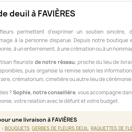
de deuil à FAVIÈRES
 fleurs permettent d’exprimer un soutien sincère
age à la personne disparue. Depuis notre boutique en
onie, à un enterrement, à une crémation ou à un hommag
isan fleuriste
de notre réseau
, proche du lieu de livra
isponibles, puis organise la remise selon les informations
aire, crématorium, cimetière ou autre lieu de cérémonie
èles ?
Sophie, notre conseillère
, vous accompagne dans 
nie, votre relation avec le défunt et votre budget.
pour une livraison à FAVIÈRES
 :
BOUQUETS
,
GERBES DE FLEURS DEUIL
,
RAQUETTES DE FL