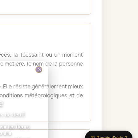
décès, la Toussaint ou un moment
u cimetière, le nom de la personne
×
e. Elle résiste généralement mieux
 conditions météorologiques et de
e
rs de deuil
sir les fleurs
s à la
🌸 Besoin d’aide ?