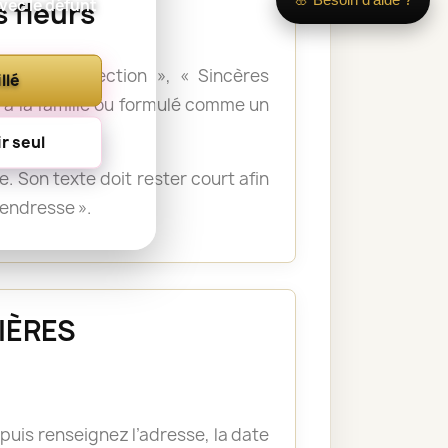
avec le défunt
 fleurs
e notre affection », « Sincères
llé
à la famille ou formulé comme un
r seul
 Son texte doit rester court afin
tendresse ».
VIÈRES
puis renseignez l’adresse, la date