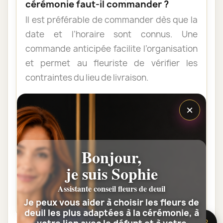
cérémonie faut-il commander ?
Il est préférable de commander dès que la
date et l’horaire sont connus. Une
commande anticipée facilite l’organisation
et permet au fleuriste de vérifier les
contraintes du lieu de livraison.
×
Les fleurs peuvent-elles être livrées
au domicile de la famille ?
Oui. Une composition de condoléances
Bonjour,
peut être livrée au domicile avant ou après
je suis Sophie
la cérémonie. Vérifiez simplement que
quelqu’un pourra réceptionner les fleurs.
Assistante conseil fleurs de deuil
Je peux vous aider à choisir les fleurs de
deuil les plus adaptées à la cérémonie, à
🌸 Besoin d’aide ?