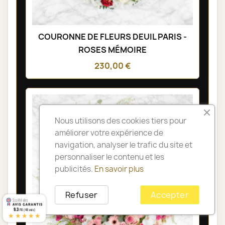
COURONNE DE FLEURS DEUIL PARIS -
ROSES MÉMOIRE
230,00 €
Nous utilisons des cookies tiers pour
améliorer votre expérience de
navigation, analyser le trafic du site et
personnaliser le contenu et les
publicités.
En savoir plus
Refuser
Accepter
9.3
/10 (48 avis)
★★★★★