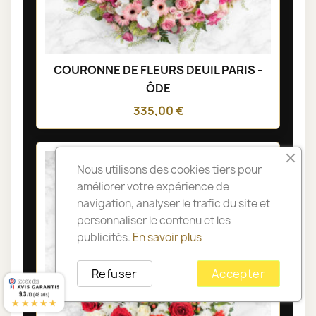
COURONNE DE FLEURS DEUIL PARIS -
ÔDE
335,00 €
Nous utilisons des cookies tiers pour
améliorer votre expérience de
navigation, analyser le trafic du site et
personnaliser le contenu et les
publicités.
En savoir plus
Refuser
Accepter
9.3
/10 (48 avis)
★★★★★