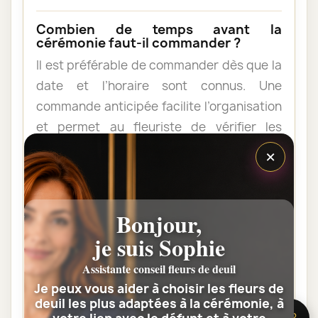
Combien de temps avant la
cérémonie faut-il commander ?
Il est préférable de commander dès que la
date et l’horaire sont connus. Une
commande anticipée facilite l’organisation
et permet au fleuriste de vérifier les
contraintes du lieu de livraison.
×
Les fleurs peuvent-elles être livrées
au domicile de la famille ?
Bonjour,
Oui. Une composition de condoléances
je suis Sophie
peut être livrée au domicile avant ou après
Assistante conseil fleurs de deuil
la cérémonie. Vérifiez simplement que
Je peux vous aider à choisir les fleurs de
quelqu’un pourra réceptionner les fleurs.
deuil les plus adaptées à la cérémonie, à
🌸 Besoin d’aide ?