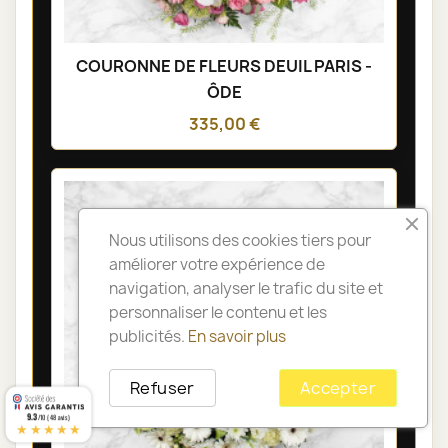
COURONNE DE FLEURS DEUIL PARIS -
ÔDE
335,00 €
Nous utilisons des cookies tiers pour
améliorer votre expérience de
navigation, analyser le trafic du site et
personnaliser le contenu et les
publicités.
En savoir plus
Refuser
Accepter
9.3
/10 (48 avis)
★★★★★