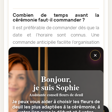
Combien de temps avant la
cérémonie faut-il commander ?
Il est préférable de commander dès que la
date et l’horaire sont connus. Une
commande anticipée facilite l’organisation
et permet au fleuriste de vérifier les
×
contraintes du lieu de livraison.
Les fleurs peuvent-elles être livrées
Bonjour,
au domicile de la famille ?
je suis Sophie
Oui. Une composition de condoléances
Assistante conseil fleurs de deuil
peut être livrée au domicile avant ou après
Je peux vous aider à choisir les fleurs de
la cérémonie. Vérifiez simplement que
deuil les plus adaptées à la cérémonie, à
quelqu’un pourra réceptionner les fleurs.
🌸 Besoin d’aide ?