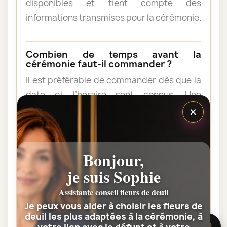
disponibles et tient compte des
informations transmises pour la cérémonie.
Combien de temps avant la
cérémonie faut-il commander ?
Il est préférable de commander dès que la
date et l’horaire sont connus. Une
×
commande anticipée facilite l’organisation
et permet au fleuriste de vérifier les
contraintes du lieu de livraison.
Bonjour,
je suis Sophie
Les fleurs peuvent-elles être livrées
au domicile de la famille ?
Assistante conseil fleurs de deuil
Oui. Une composition de condoléances
Je peux vous aider à choisir les fleurs de
peut être livrée au domicile avant ou après
deuil les plus adaptées à la cérémonie, à
🌸 Besoin d’aide ?