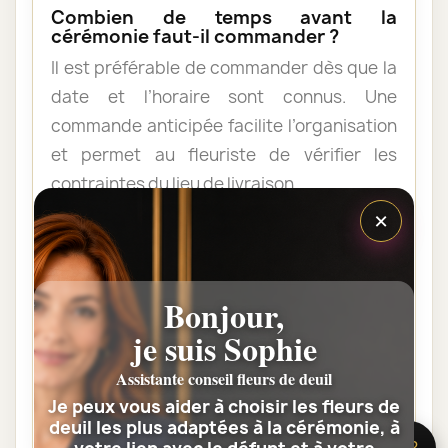
Combien de temps avant la
cérémonie faut-il commander ?
Il est préférable de commander dès que la
date et l’horaire sont connus. Une
commande anticipée facilite l’organisation
et permet au fleuriste de vérifier les
contraintes du lieu de livraison.
×
Les fleurs peuvent-elles être livrées
au domicile de la famille ?
Bonjour,
Oui. Une composition de condoléances
peut être livrée au domicile avant ou après
je suis Sophie
la cérémonie. Vérifiez simplement que
Assistante conseil fleurs de deuil
quelqu’un pourra réceptionner les fleurs.
Je peux vous aider à choisir les fleurs de
deuil les plus adaptées à la cérémonie, à
🌸 Besoin d’aide ?