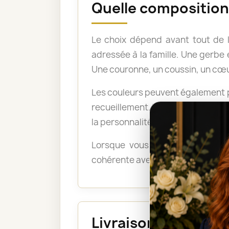
Quelle composition 
Le choix dépend avant tout de 
adressée à la famille. Une gerb
Une couronne, un coussin, un cœu
Les couleurs peuvent également po
recueillement. Les tons pastel a
la personnalité du défunt ou exp
Lorsque vous ne savez pas quel
cohérente avec le lieu, le déroul
Livraison au funéra