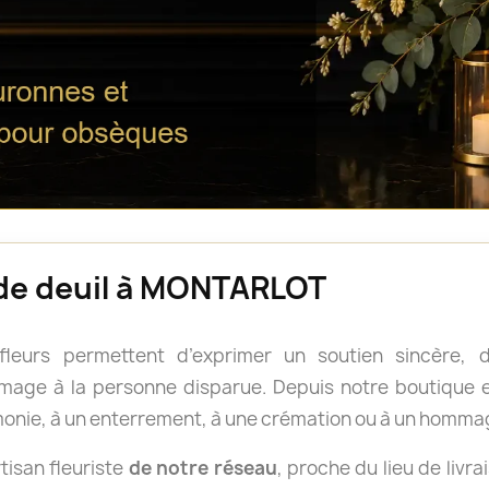
s de deuil à MONTARLOT
 fleurs permettent d’exprimer un soutien sincère
age à la personne disparue. Depuis notre boutique en
onie, à un enterrement, à une crémation ou à un homm
isan fleuriste
de notre réseau
, proche du lieu de livra