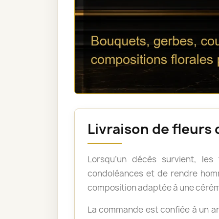
Livraison de fleur
Lorsqu’un décès survient, les
condoléances et de rendre homm
composition adaptée à une cérém
La commande est confiée à un art