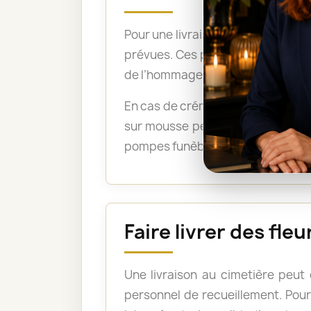
Pour une livraison directement su
prévues. Ces précisions permetten
de l’hommage.
En cas de crémation, un bouquet 
sur mousse peuvent être acceptée
pompes funèbres lorsque les fleu
Faire livrer des fl
Une livraison au cimetière peut
personnel de recueillement. Pour 