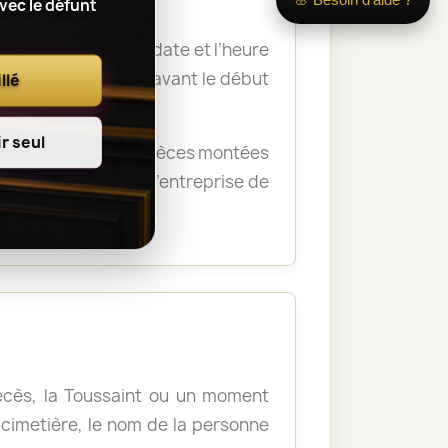
avec le défunt
 nom du défunt, la date et l’heure
a remise des fleurs avant le début
llé
r seul
rémonie. Certaines pièces montées
crématorium ou de l’entreprise de
décès, la Toussaint ou un moment
u cimetière, le nom de la personne