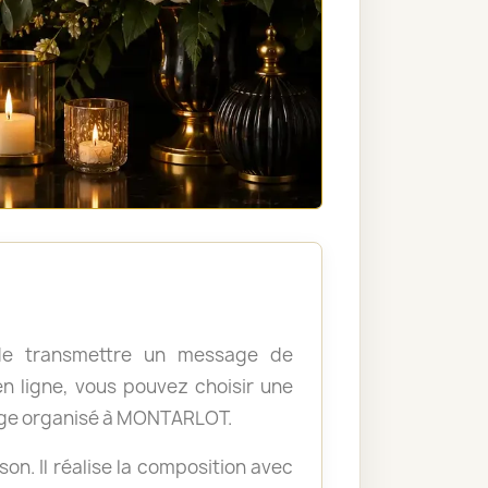
, de transmettre un message de
 ligne, vous pouvez choisir une
age organisé à MONTARLOT.
ison. Il réalise la composition avec