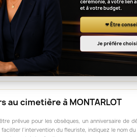
cérémonie, à votre lien 
et à votre budget.
r le lieu de cérémonie, renseignez l’adresse complète, le
t à l’artisan fleuriste de notre réseau de coordonner l
❤ Être consei
Je préfère choisi
ou une gerbe est souvent facile à déplacer après la cé
s, mais il reste prudent de vérifier les consignes du 
rs doivent accompagner le cercueil.
eurs au cimetière à MONTARLOT
 être prévue pour les obsèques, un anniversaire de 
faciliter l’intervention du fleuriste, indiquez le nom d