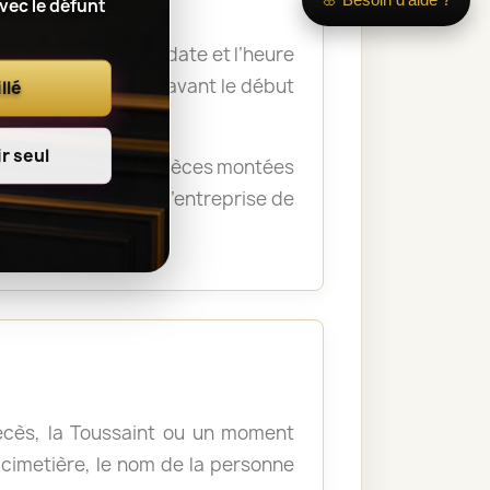
avec le défunt
 nom du défunt, la date et l’heure
a remise des fleurs avant le début
llé
r seul
rémonie. Certaines pièces montées
crématorium ou de l’entreprise de
décès, la Toussaint ou un moment
u cimetière, le nom de la personne