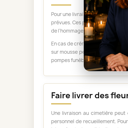
Pour une livraison directement su
prévues. Ces précisions permetten
de l’hommage.
En cas de crémation, un bouquet 
sur mousse peuvent être acceptée
pompes funèbres lorsque les fleu
Faire livrer des fl
Une livraison au cimetière peut
personnel de recueillement. Pour 