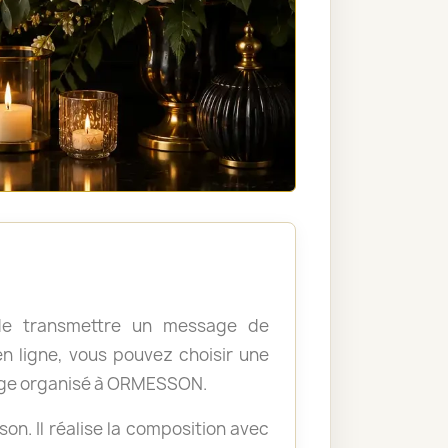
, de transmettre un message de
 ligne, vous pouvez choisir une
age organisé à ORMESSON.
ison. Il réalise la composition avec