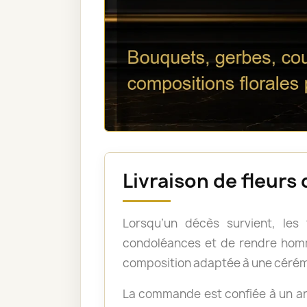
Livraison de fleur
Lorsqu’un décès survient, les
condoléances et de rendre homm
composition adaptée à une cérém
La commande est confiée à un art