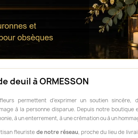
s de deuil à ORMESSON
 fleurs permettent d’exprimer un soutien sincère
age à la personne disparue. Depuis notre boutique en
onie, à un enterrement, à une crémation ou à un homm
isan fleuriste
de notre réseau
, proche du lieu de livra