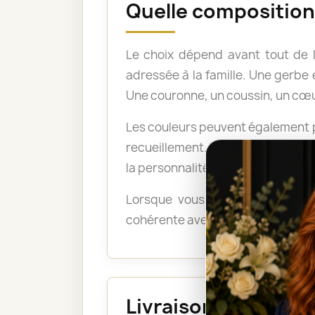
Quelle composition 
Le choix dépend avant tout de 
adressée à la famille. Une gerb
Une couronne, un coussin, un cœu
Les couleurs peuvent également po
recueillement. Les tons pastel a
la personnalité du défunt ou exp
Lorsque vous ne savez pas quel
cohérente avec le lieu, le déroul
Livraison au funéra