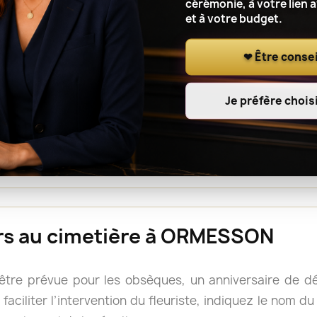
cérémonie, à votre lien 
et à votre budget.
r le lieu de cérémonie, renseignez l’adresse complète, le
t à l’artisan fleuriste de notre réseau de coordonner l
❤ Être consei
Je préfère choisi
ou une gerbe est souvent facile à déplacer après la cé
s, mais il reste prudent de vérifier les consignes du 
rs doivent accompagner le cercueil.
eurs au cimetière à ORMESSON
 être prévue pour les obsèques, un anniversaire de 
faciliter l’intervention du fleuriste, indiquez le nom d