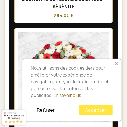
SÉRÉNITÉ
285,00 €
Nous utilisons des cookies tiers pour
améliorer votre expérience de
navigation, analyser le trafic du site et
personnaliser le contenu et les
publicités.
En savoir plus
Refuser
Accepter
9.3
/10 (48 avis)
★★★★★