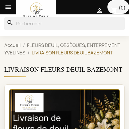

(0)
shopping_cart

search
Accueil
FLEURS DEUIL, OBSÈQUES, ENTERREMENT
YVELINES
LIVRAISON FLEURS DEUIL BAZEMONT
LIVRAISON FLEURS DEUIL BAZEMONT