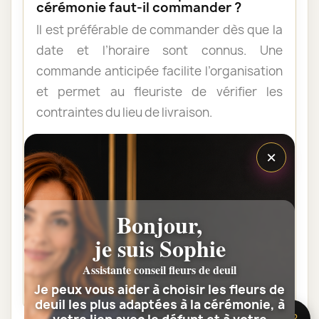
cérémonie faut-il commander ?
Il est préférable de commander dès que la
date et l’horaire sont connus. Une
commande anticipée facilite l’organisation
et permet au fleuriste de vérifier les
contraintes du lieu de livraison.
×
Les fleurs peuvent-elles être livrées
au domicile de la famille ?
Oui. Une composition de condoléances
Bonjour,
peut être livrée au domicile avant ou après
je suis Sophie
la cérémonie. Vérifiez simplement que
quelqu’un pourra réceptionner les fleurs.
Assistante conseil fleurs de deuil
Je peux vous aider à choisir les fleurs de
deuil les plus adaptées à la cérémonie, à
🌸 Besoin d’aide ?