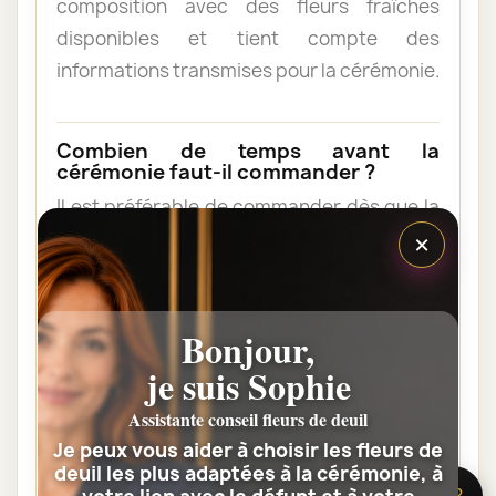
composition avec des fleurs fraîches
disponibles et tient compte des
informations transmises pour la cérémonie.
Combien de temps avant la
cérémonie faut-il commander ?
Il est préférable de commander dès que la
×
date et l’horaire sont connus. Une
commande anticipée facilite l’organisation
et permet au fleuriste de vérifier les
contraintes du lieu de livraison.
Bonjour,
je suis Sophie
Les fleurs peuvent-elles être livrées
Assistante conseil fleurs de deuil
au domicile de la famille ?
Je peux vous aider à choisir les fleurs de
Oui. Une composition de condoléances
deuil les plus adaptées à la cérémonie, à
🌸 Besoin d’aide ?