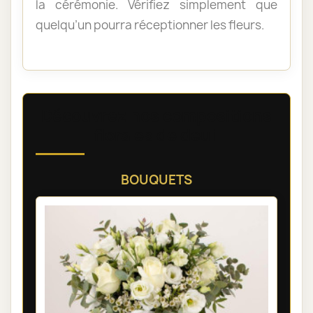
la cérémonie. Vérifiez simplement que
quelqu’un pourra réceptionner les fleurs.
Découvrez nos compositions
florales de deuil
BOUQUETS