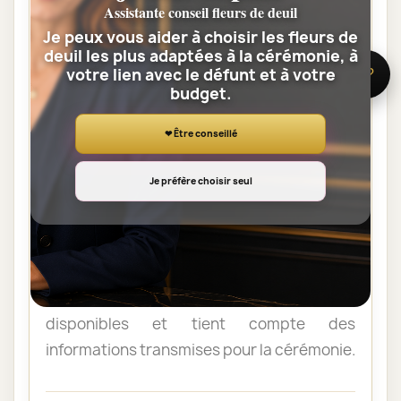
Que faire si je ne sais pas quelles
Assistante conseil fleurs de deuil
fleurs choisir ?
Je peux vous aider à choisir les fleurs de
Sophie, notre conseillère, peut vous aider à
deuil les plus adaptées à la cérémonie, à
votre lien avec le défunt et à votre
sélectionner une composition adaptée à la
🌸 Besoin d’aide ?
budget.
cérémonie, à votre lien avec le défunt et au
budget prévu.
❤ Être conseillé
Je préfère choisir seul
Qui réalise et livre la composition ?
La commande est confiée à un artisan
fleuriste de notre réseau, proche de
l’adresse de livraison. Il prépare la
composition avec des fleurs fraîches
disponibles et tient compte des
informations transmises pour la cérémonie.