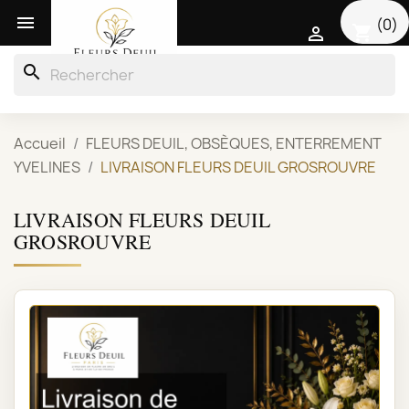

(0)
shopping_cart

search
Accueil
FLEURS DEUIL, OBSÈQUES, ENTERREMENT
YVELINES
LIVRAISON FLEURS DEUIL GROSROUVRE
LIVRAISON FLEURS DEUIL
GROSROUVRE