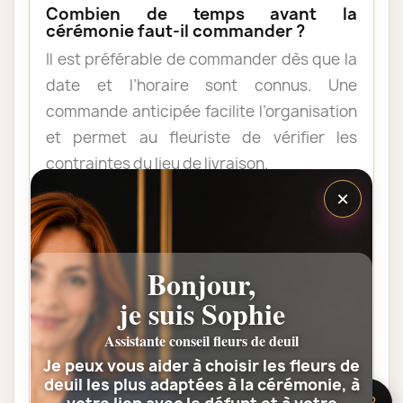
Combien de temps avant la
cérémonie faut-il commander ?
Il est préférable de commander dès que la
date et l’horaire sont connus. Une
commande anticipée facilite l’organisation
et permet au fleuriste de vérifier les
contraintes du lieu de livraison.
×
Les fleurs peuvent-elles être livrées
au domicile de la famille ?
Bonjour,
Oui. Une composition de condoléances
peut être livrée au domicile avant ou après
je suis Sophie
la cérémonie. Vérifiez simplement que
Assistante conseil fleurs de deuil
quelqu’un pourra réceptionner les fleurs.
Je peux vous aider à choisir les fleurs de
deuil les plus adaptées à la cérémonie, à
🌸 Besoin d’aide ?