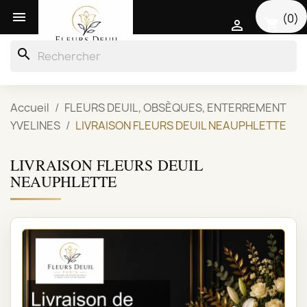

(0)
shopping_cart

search
Accueil
FLEURS DEUIL, OBSÈQUES, ENTERREMENT
YVELINES
LIVRAISON FLEURS DEUIL NEAUPHLETTE
LIVRAISON FLEURS DEUIL
NEAUPHLETTE