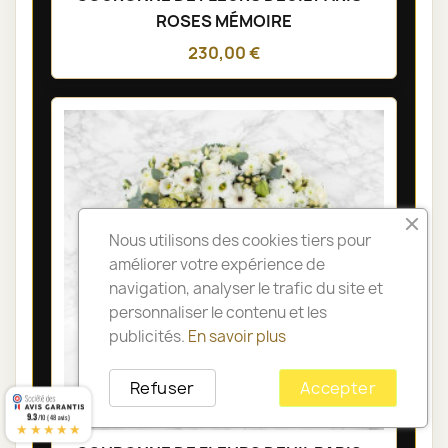
ROSES MÉMOIRE
230,00 €
Nous utilisons des cookies tiers pour
améliorer votre expérience de
navigation, analyser le trafic du site et
personnaliser le contenu et les
publicités.
En savoir plus
Refuser
Accepter
9.3
/10 (48 avis)
★★★★★