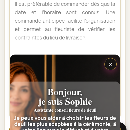
Il est préférable de commander dès que la
date et l’horaire sont connus. Une
commande anticipée facilite l’organisation
et permet au fleuriste de vérifier les
contraintes du lieu de livraison.
Les fleurs peuvent-elles être livrées
×
au domicile de la famille ?
Oui. Une composition de condoléances
peut être livrée au domicile avant ou après
Bonjour,
la cérémonie. Vérifiez simplement que
je suis Sophie
quelqu’un pourra réceptionner les fleurs.
Assistante conseil fleurs de deuil
Je peux vous aider à choisir les fleurs de
deuil les plus adaptées à la cérémonie, à
🌸 Besoin d’aide ?