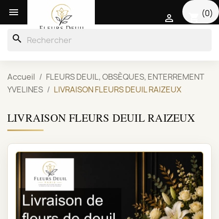

(0)
shopping_cart

search
Accueil
FLEURS DEUIL, OBSÈQUES, ENTERREMENT
YVELINES
LIVRAISON FLEURS DEUIL RAIZEUX
LIVRAISON FLEURS DEUIL RAIZEUX